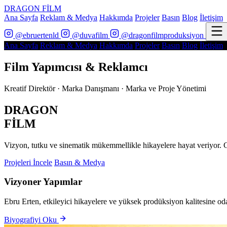
DRAGON FİLM
Ana Sayfa
Reklam & Medya
Hakkımda
Projeler
Basın
Blog
İletişim
@ebruertenld
@duvafilm
@dragonfilmproduksiyon
Ana Sayfa
Reklam & Medya
Hakkımda
Projeler
Basın
Blog
İletişim
Film Yapımcısı & Reklamcı
Kreatif Direktör · Marka Danışmanı · Marka ve Proje Yönetimi
DRAGON
FİLM
Vizyon, tutku ve sinematik mükemmellikle hikayelere hayat veriyor. G
Projeleri İncele
Basın & Medya
Vizyoner Yapımlar
Ebru Erten, etkileyici hikayelere ve yüksek prodüksiyon kalitesine od
Biyografiyi Oku